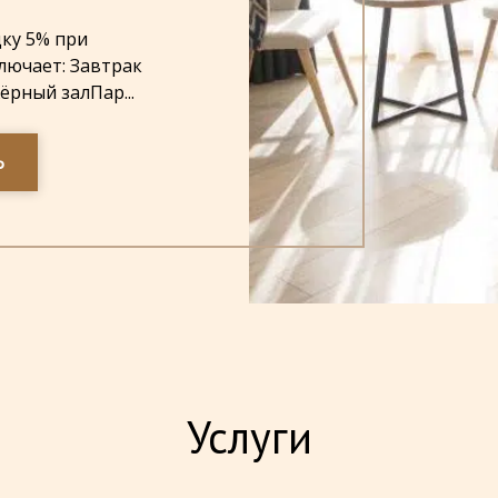
ку 5% при
лючает: Завтрак
рный залПар...
Ь
Услуги