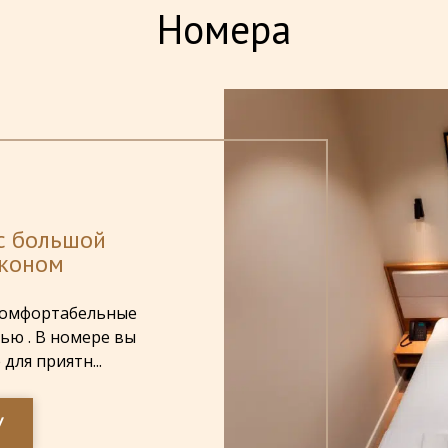
Номера
с большой
лконом
комфортабельные
ью . В номере вы
для приятн...
У